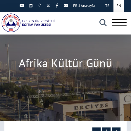
ERÜ Anasayfa
TR
EN
×
Afrika Kültür Günü