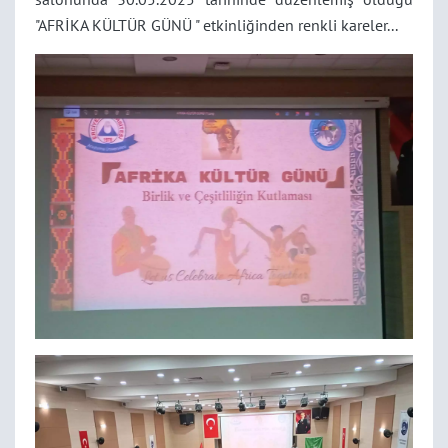
"AFRİKA KÜLTÜR GÜNÜ " etkinliğinden renkli kareler...