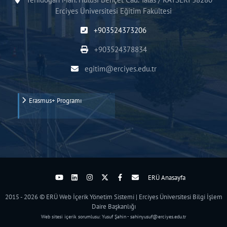
Erciyes Üniversitesi Eğitim Fakültesi
+903524373206
+903524378834
egitim@erciyes.edu.tr
Erasmus+ Programı
ERÜ Anasayfa
2015 - 2026 © ERÜ Web İçerik Yönetim Sistemi | Erciyes Üniversitesi Bilgi İşlem
Daire Başkanlığı
Web sitesi içerik sorumlusu: Yusuf Şahin - sahinyusuf@erciyes.edu.tr